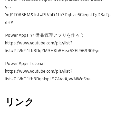
v=-
YnJYT0ASEM&list=PLVhFi1fb3Dqbzic6GieqnLFgD3aTj-
eHA
Power Apps で 備品管理アプリを作ろう
https://www.youtube.com/playlist?
list=PLVhFi1fb3DqZM3HKb8Hea6XEL96990Fyn
Power Apps Tutorial
https://www.youtube.com/playlist?
list=PLVhFi1fb3DqalxpL974VvAJvV4iWoSbe_
リンク