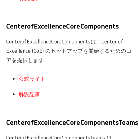
CenterofExcellenceCoreComponents
CenterofExcellenceCoreComponentsは、Center of
Excellence (CoE) のセットアップを開始するためのコ
アを提供します
公式サイト
解説記事
CenterofExcellenceCoreComponentsTeams
CenterofExcellenceCoreComponentsTeams は、